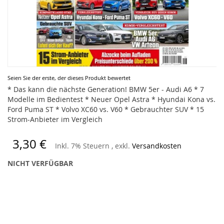
Zum
Seien Sie der erste, der dieses Produkt bewertet
Anfang
* Das kann die nächste Generation! BMW 5er - Audi A6 * 7
der
Modelle im Bedientest * Neuer Opel Astra * Hyundai Kona vs.
Bildergalerie
Ford Puma ST * Volvo XC60 vs. V60 * Gebrauchter SUV * 15
springen
Strom-Anbieter im Vergleich
3,30 €
Inkl. 7% Steuern
,
exkl.
Versandkosten
NICHT VERFÜGBAR