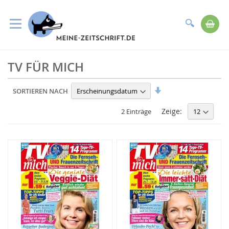
Suche
Me
Direkt
TV FÜR MICH
zum
Inhalt
In
SORTIEREN NACH
aufsteigender
Reihenfolge
Zeige:
2 Einträge