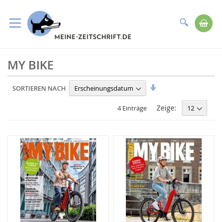
Suche
Me
Direkt
MY BIKE
zum
Inhalt
In
SORTIEREN NACH
aufsteigender
Reihenfolge
Zeige:
4 Einträge