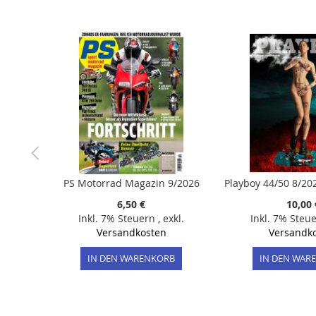
der
Bildergalerie
springen
PS Motorrad Magazin 9/2026
6,50 €
10,00 
Inkl. 7% Steuern
,
exkl.
Inkl. 7% Steu
Versandkosten
Versandk
IN DEN WARENKORB
IN DEN WAR