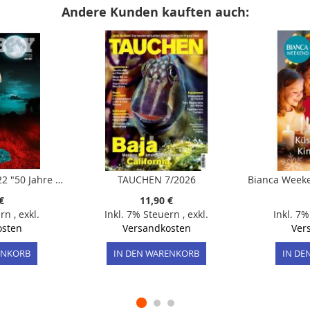
Andere Kunden kauften auch:
Playboy 44/50 8/2022 "50 Jahre Playboy - Jubiläumsausgabe Sacha Höchstetter"
TAUCHEN 7/2026
€
11,90 €
ern
,
exkl.
Inkl. 7% Steuern
,
exkl.
Inkl. 7
osten
Versandkosten
Ver
ENKORB
IN DEN WARENKORB
IN DE