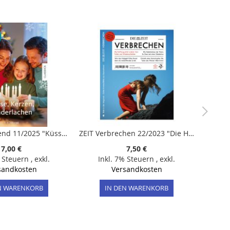
Bianca Weekend 11/2025 "Küsse, Kerzen, Kinderlachen"
ZEIT Verbrechen 22/2023 "Die Hoffnung stirbt zuletzt: Vom Fallen und Wiederaufstehen"
7,00 €
7,50 €
% Steuern
,
exkl.
Inkl. 7% Steuern
,
exkl.
sandkosten
Versandkosten
N WARENKORB
IN DEN WARENKORB