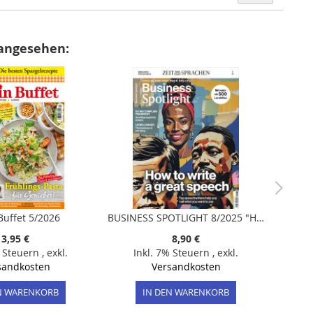
 angesehen:
Buffet 5/2026
BUSINESS SPOTLIGHT 8/2025 "How to write a great speech"
3,95 €
8,90 €
% Steuern
,
exkl.
Inkl. 7% Steuern
,
exkl.
sandkosten
Versandkosten
N WARENKORB
IN DEN WARENKORB