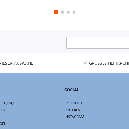
Anmeldung
zum
Newsletter:
RIESEN AUSWAHL
GROSSES HEFTARCHI
SOCIAL
EN (FAQ)
FACEBOOK
TEN
PINTEREST
INSTAGRAM
GEN