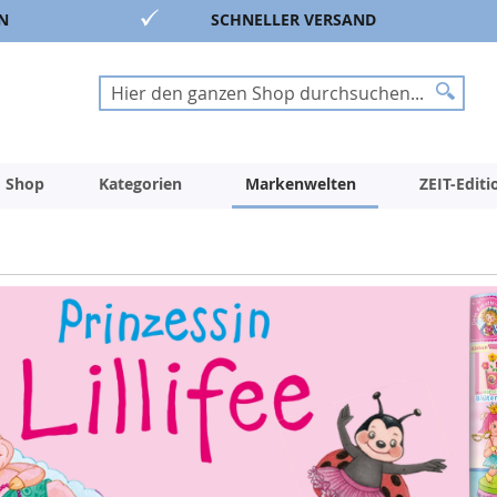
N
SCHNELLER VERSAND
Suche
Suche
 Shop
Kategorien
Markenwelten
ZEIT-Edit