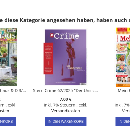
e diese Kategorie angesehen haben, haben auch
Mein schönes Landhaus & D 3/2026
Stern Crime 62/2025 "Der Unsichtbare"
Mein 
€
7,00 €
ern
,
exkl.
Inkl. 7% Steuern
,
exkl.
Inkl. 7
osten
Versandkosten
Ver
ENKORB
IN DEN WARENKORB
IN DE