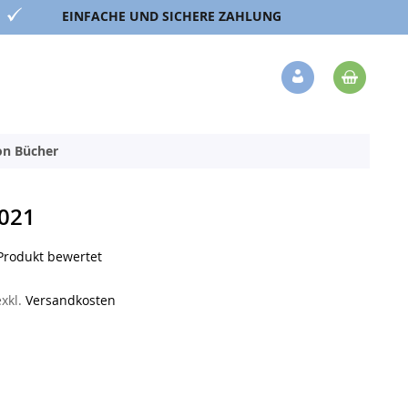
EINFACHE UND SICHERE ZAHLUNG
Mein 
Veränderung
ion Bücher
021
 Produkt bewertet
exkl.
Versandkosten