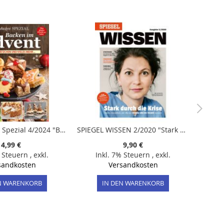
Landbäckerei Spezial 4/2024 "Backen im Advent: Neue Plätzchen und vieles mehr ..."
SPIEGEL WISSEN 2/2020 "Stark durch die Krise"
4,99 €
9,90 €
% Steuern
,
exkl.
Inkl. 7% Steuern
,
exkl.
sandkosten
Versandkosten
N WARENKORB
IN DEN WARENKORB