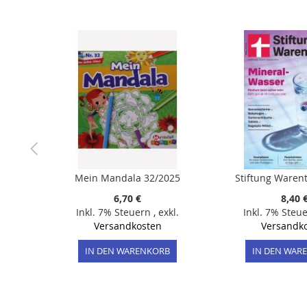
der
Bildergalerie
springen
Mein Mandala 32/2025
Stiftung Warent
6,70 €
8,40 
Inkl. 7% Steuern
,
exkl.
Inkl. 7% Steu
Versandkosten
Versandk
IN DEN WARENKORB
IN DEN WAR