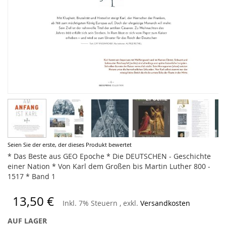
Zum
Seien Sie der erste, der dieses Produkt bewertet
Anfang
* Das Beste aus GEO Epoche * Die DEUTSCHEN - Geschichte
der
einer Nation * Von Karl dem Großen bis Martin Luther 800 -
Bildergalerie
1517 * Band 1
springen
13,50 €
Inkl. 7% Steuern
,
exkl.
Versandkosten
AUF LAGER