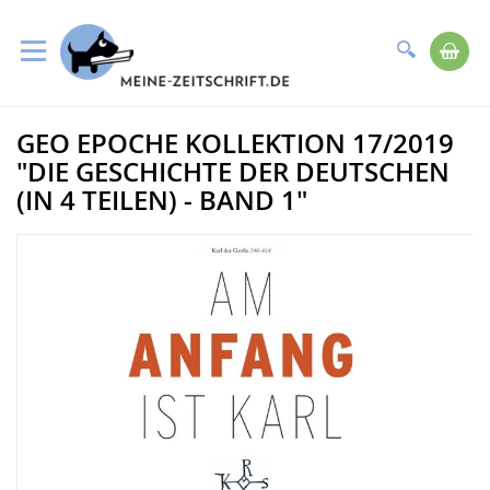
Suche
Me
Direkt
GEO EPOCHE KOLLEKTION 17/2019
zum
Zum
Inhalt
Ende
"DIE GESCHICHTE DER DEUTSCHEN
der
(IN 4 TEILEN) - BAND 1"
Bildergalerie
springen