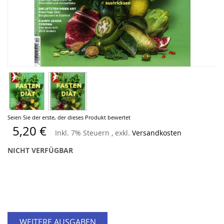
Zum
Seien Sie der erste, der dieses Produkt bewertet
Anfang
5,20 €
Inkl. 7% Steuern
,
exkl.
Versandkosten
der
Bildergalerie
NICHT VERFÜGBAR
springen
WEITERE AUSGABEN