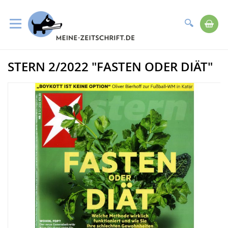
Suche
Me
Direkt
STERN 2/2022 "FASTEN ODER DIÄT"
zum
Zum
Inhalt
Ende
der
Bildergalerie
springen