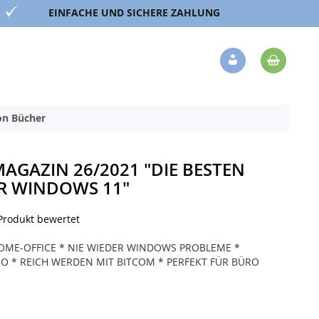
EINFACHE UND SICHERE ZAHLUNG
Mein 
Veränderung
ion Bücher
AGAZIN 26/2021 "DIE BESTEN
ÜR WINDOWS 11"
 Produkt bewertet
HOME-OFFICE * NIE WIEDER WINDOWS PROBLEME *
RO * REICH WERDEN MIT BITCOM * PERFEKT FÜR BÜRO