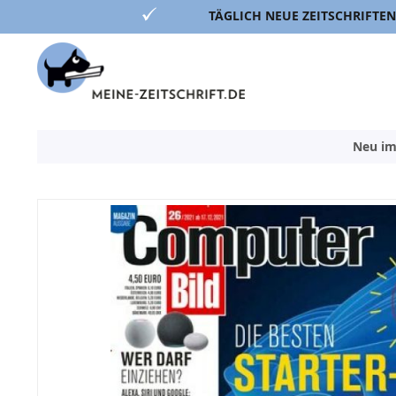
TÄGLICH NEUE ZEITSCHRIFTEN
Direkt
zum
Inhalt
Neu im
Zum
Ende
der
Bildergalerie
springen