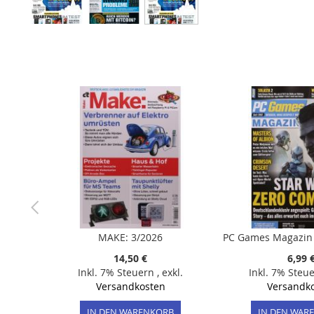
Zum
Anfang
der
Bildergalerie
springen
MAKE: 3/2026
14,50 €
6,99 
Inkl. 7% Steuern
,
exkl.
Inkl. 7% Steu
Versandkosten
Versandk
IN DEN WARENKORB
IN DEN WAR