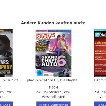
Andere Kunden kauften auch:
PC Games Magazin 5/2026 "Star Wars: Zero Company"
play5 2/2024 "GTA 6, Die Playstation-Hits 2024 / DVD: Grand Theft Auto 6, RoboCop: Rogue City"
IT Admin
€
8,50 €
ern
,
exkl.
Inkl. 7% Steuern
,
exkl.
Inkl. 7
osten
Versandkosten
Ver
ENKORB
IN DEN WARENKORB
IN DE