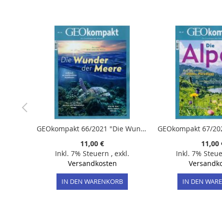
der
Bildergalerie
springen
GEOkompakt 66/2021 "Die Wunder der Meere"
GEOkompakt 67/202
11,00 €
11,00 
Inkl. 7% Steuern
,
exkl.
Inkl. 7% Steu
Versandkosten
Versandk
IN DEN WARENKORB
IN DEN WAR