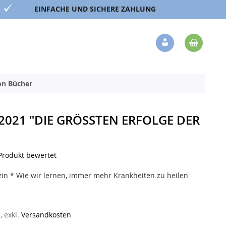
EINFACHE UND SICHERE ZAHLUNG
Mein 
Veränderung
ion Bücher
21 "DIE GRÖSSTEN ERFOLGE DER M
 Produkt bewertet
zin * Wie wir lernen, immer mehr Krankheiten zu heilen
n
,
exkl.
Versandkosten