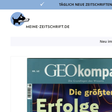
TÄGLICH NEUE ZEITSCHRIFTEN
Direkt
zum
Inhalt
Neu im
Zum
Ende
der
Bildergalerie
springen