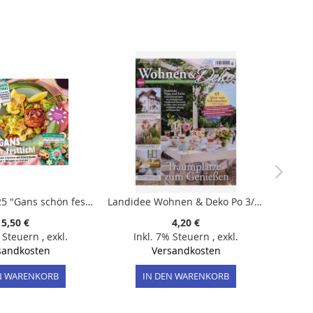
Lecker 12/2025 "Gans schön festlich"
Landidee Wohnen & Deko Po 3/2026
5,50 €
4,20 €
% Steuern
,
exkl.
Inkl. 7% Steuern
,
exkl.
sandkosten
Versandkosten
N WARENKORB
IN DEN WARENKORB