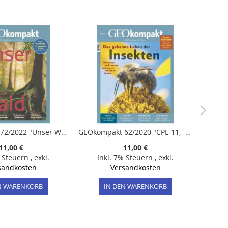
GEOkompakt 72/2022 "Unser Wald"
GEOkompakt 62/2020 "CPE 11,- -€/ Insekten"
11,00 €
11,00 €
% Steuern
,
exkl.
Inkl. 7% Steuern
,
exkl.
sandkosten
Versandkosten
N WARENKORB
IN DEN WARENKORB