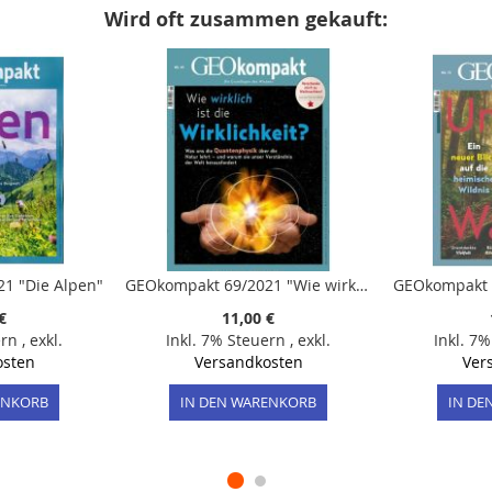
Wird oft zusammen gekauft:
1 "Die Alpen"
GEOkompakt 69/2021 "Wie wirklich ist die Wirklichkeit? - Quantenphysik"
€
11,00 €
ern
,
exkl.
Inkl. 7% Steuern
,
exkl.
Inkl. 7
osten
Versandkosten
Ver
ENKORB
IN DEN WARENKORB
IN DE