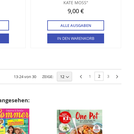
KATE MOSS"
9,00 €
ALLE AUSGABEN
IN DEN WARENKORB
1
2
3
ZEIGE:
13
-
24
von
30
 angesehen: