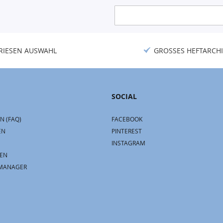
Anmeldung
zum
Newsletter:
RIESEN AUSWAHL
GROSSES HEFTARCHI
SOCIAL
N (FAQ)
FACEBOOK
EN
PINTEREST
INSTAGRAM
EN
MANAGER