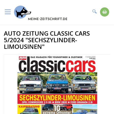
Suche
Me
Direkt
AUTO ZEITUNG CLASSIC CARS
zum
Zum
Inhalt
Ende
5/2024 "SECHSZYLINDER-
der
LIMOUSINEN"
Bildergalerie
springen