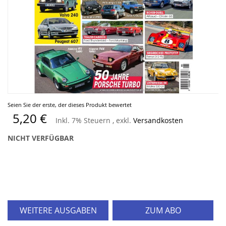
Zum
Seien Sie der erste, der dieses Produkt bewertet
Anfang
5,20 €
Inkl. 7% Steuern
,
exkl.
Versandkosten
der
Bildergalerie
NICHT VERFÜGBAR
springen
WEITERE AUSGABEN
ZUM ABO