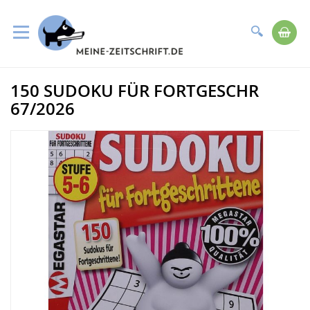
Suche
Me
Direkt
150 SUDOKU FÜR FORTGESCHR
zum
Zum
Inhalt
Ende
67/2026
der
Bildergalerie
springen