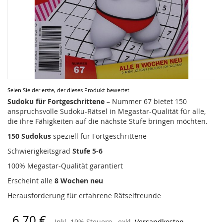
Zum
Seien Sie der erste, der dieses Produkt bewertet
Anfang
Sudoku für Fortgeschrittene
– Nummer 67 bietet 150
der
anspruchsvolle Sudoku-Rätsel in Megastar-Qualität für alle,
Bildergalerie
die ihre Fähigkeiten auf die nächste Stufe bringen möchten.
springen
150 Sudokus
speziell für Fortgeschrittene
Schwierigkeitsgrad
Stufe 5-6
100% Megastar-Qualität garantiert
Erscheint alle
8 Wochen neu
Herausforderung für erfahrene Rätselfreunde
6,70 €
Inkl. 19% Steuern
,
exkl.
Versandkosten