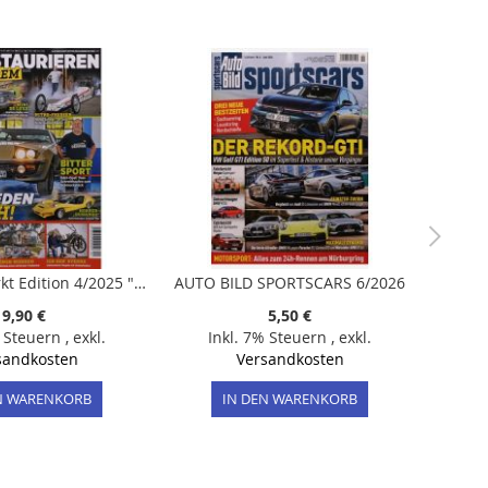
Oldtimer Markt Edition 4/2025 "Restaurieren Extrem"
AUTO BILD SPORTSCARS 6/2026
9,90 €
5,50 €
% Steuern
,
exkl.
Inkl. 7% Steuern
,
exkl.
sandkosten
Versandkosten
N WARENKORB
IN DEN WARENKORB