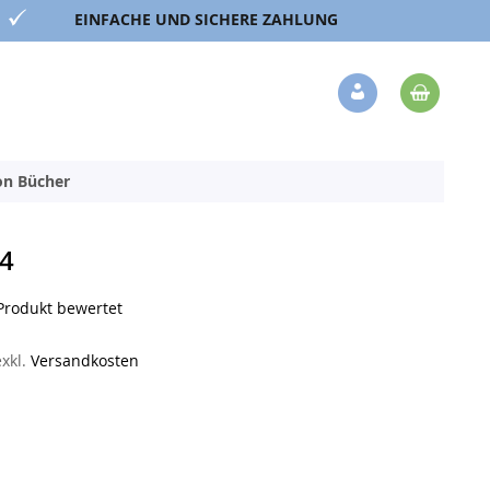
EINFACHE UND SICHERE ZAHLUNG
Mein 
Veränderung
ion Bücher
4
 Produkt bewertet
exkl.
Versandkosten