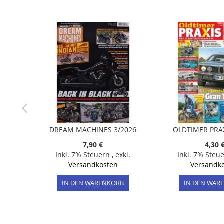
der
Bildergalerie
springen
DREAM MACHINES 3/2026
OLDTIMER PRAX
7,90 €
4,30 
Inkl. 7% Steuern
,
exkl.
Inkl. 7% Steu
Versandkosten
Versandk
IN DEN WARENKORB
IN DEN WAR