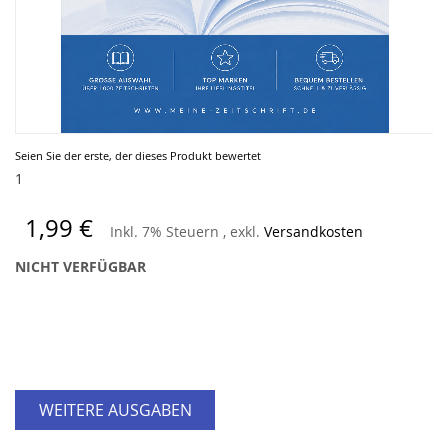
Zum
Seien Sie der erste, der dieses Produkt bewertet
Anfang
1
der
Bildergalerie
1,99 €
Inkl. 7% Steuern
,
exkl.
Versandkosten
springen
NICHT VERFÜGBAR
WEITERE AUSGABEN