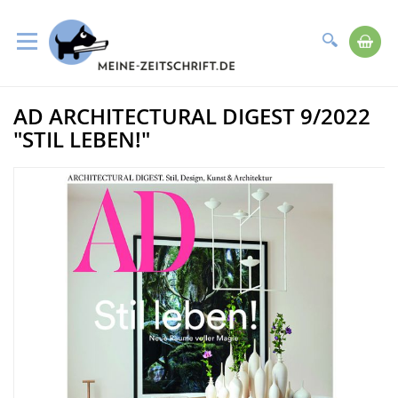
Suche
Me
Direkt
AD ARCHITECTURAL DIGEST 9/2022
zum
Zum
Inhalt
Ende
"STIL LEBEN!"
der
Bildergalerie
springen