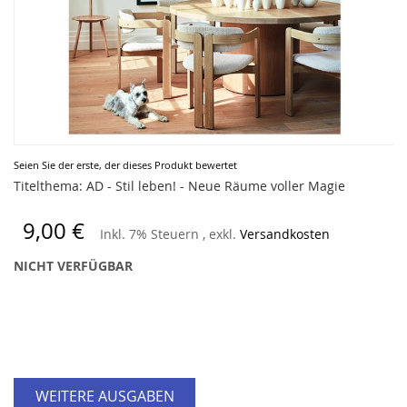
Zum
Seien Sie der erste, der dieses Produkt bewertet
Anfang
Titelthema: AD - Stil leben! - Neue Räume voller Magie
der
Bildergalerie
9,00 €
Inkl. 7% Steuern
,
exkl.
Versandkosten
springen
NICHT VERFÜGBAR
WEITERE AUSGABEN