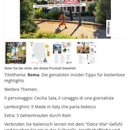
Zum
Seien Sie der erste, der dieses Produkt bewertet
Anfang
Titelthema:
Roma
. Die genialsten Insider-Tipps für kostenlose
der
Highlights
Bildergalerie
Weitere Themen:
springen
Il personaggio: Cecilia Sala, il coraggio di una giornalista
Lamborghini: Il Made in Italy che parla tedesco
Extra: 5 Geheimrouten durch Rom
Verbinden Sie Italienisch lernen mit dem "Dolce Vita"-Gefühl
und tauchen Sie ein in das kulturelle, gesellschaftliche und