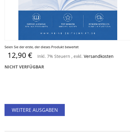
Zum
Seien Sie der erste, der dieses Produkt bewertet
Anfang
12,90 €
Inkl. 7% Steuern
,
exkl.
Versandkosten
der
Bildergalerie
NICHT VERFÜGBAR
springen
WEITERE AUSGABEN