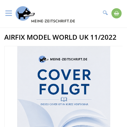
Suche
Me
Direkt
AIRFIX MODEL WORLD UK 11/2022
zum
Zum
Inhalt
Ende
der
Bildergalerie
springen