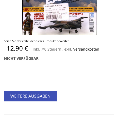
Zum
Seien Sie der erste, der dieses Produkt bewertet
Anfang
12,90 €
Inkl. 7% Steuern
,
exkl.
Versandkosten
der
Bildergalerie
NICHT VERFÜGBAR
springen
WEITERE AUSGABEN