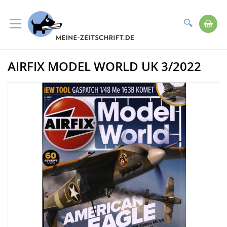
Suche
Me
Direkt
AIRFIX MODEL WORLD UK 3/2022
zum
Zum
Inhalt
Ende
der
Bildergalerie
springen