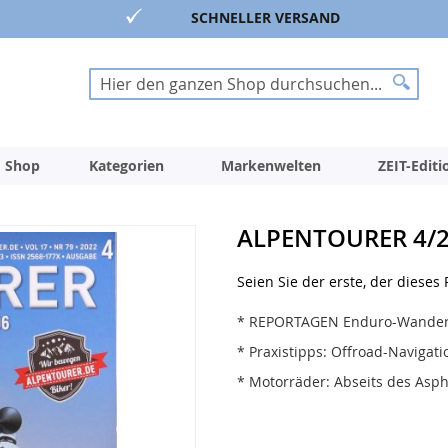
SCHNELLER VERSAND
Suche
Suche
 Shop
Kategorien
Markenwelten
ZEIT-Edit
ALPENTOURER 4/
Seien Sie der erste, der dieses
* REPORTAGEN Enduro-Wande
* Praxistipps: Offroad-Navigati
* Motorräder: Abseits des Asp