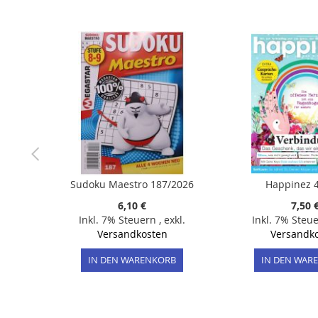
der
Bildergalerie
springen
Sudoku Maestro 187/2026
Happinez 
6,10 €
7,50 
Inkl. 7% Steuern
,
exkl.
Inkl. 7% Steu
Versandkosten
Versandk
IN DEN WARENKORB
IN DEN WAR