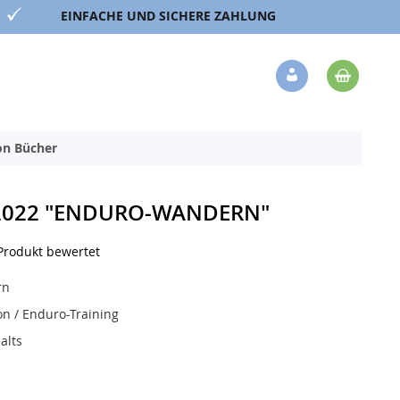
EINFACHE UND SICHERE ZAHLUNG
Mein 
Veränderung
ion Bücher
2022 "ENDURO-WANDERN"
 Produkt bewertet
rn
on / Enduro-Training
halts