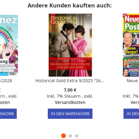
Andere Kunden kauften auch:
4/2026
Historical Gold Extra 9/2025 "Skandalöse Versuchung für die Duchess"
Neue 
€
7,00 €
ern
,
exkl.
Inkl. 7% Steuern
,
exkl.
Inkl. 7
osten
Versandkosten
Ver
ENKORB
IN DEN WARENKORB
IN DE