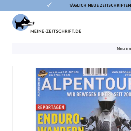
TÄGLICH NEUE ZEITSCHRIFTEN
Direkt
zum
Inhalt
Neu im
Zum
Ende
der
Bildergalerie
springen