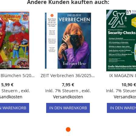
Andere Kunden kauften auch:
Benjamin Blümchen 5/2026 "Extra: Dosenwerfen"
ZEIT Verbrechen 36/2025 "Tod einer Hexe"
IX MAGAZIN 
5,99 €
7,95 €
10,90 €
% Steuern
,
exkl.
Inkl. 7% Steuern
,
exkl.
Inkl. 7% Steue
sandkosten
Versandkosten
Versandko
EN WARENKORB
IN DEN WARENKORB
IN DEN WARE