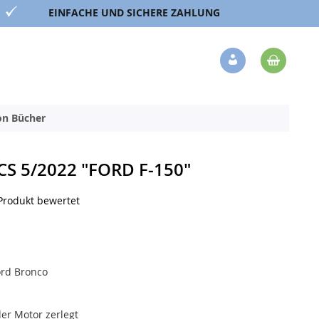
EINFACHE UND SICHERE ZAHLUNG
Mein 
Veränderung
ion Bücher
S 5/2022 "FORD F-150"
 Produkt bewertet
rd Bronco
er Motor zerlegt