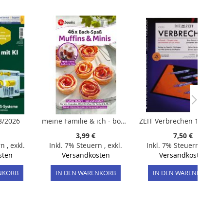
8/2026
meine Familie & ich - boo 16/2025 "46x Back-Spaß Muffins & Minis"
3,99 €
7,50 €
rn
,
exkl.
Inkl. 7% Steuern
,
exkl.
Inkl. 7% Steuern
,
exkl
sten
Versandkosten
Versandkosten
NKORB
IN DEN WARENKORB
IN DEN WARENKORB