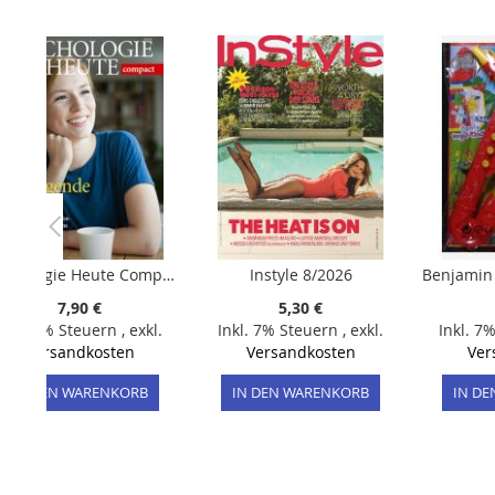
Bildergalerie
springen
Psychologie Heute Compact 45/2016 "Das gelingende Leben"
Instyle 8/2026
7,90 €
5,30 €
Inkl. 7% Steuern
,
exkl.
Inkl. 7% Steuern
,
exkl.
Inkl. 7
Versandkosten
Versandkosten
Ver
IN DEN WARENKORB
IN DEN WARENKORB
IN D