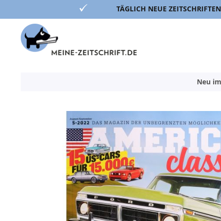
TÄGLICH NEUE ZEITSCHRIFTEN
Direkt
zum
Inhalt
Neu im
Zum
Ende
der
Bildergalerie
springen