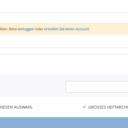
ben. Bitte
einloggen
oder
erstellen Sie einen Account
Anmeldung
zum
Newsletter:
RIESEN AUSWAHL
GROSSES HEFTARCHI