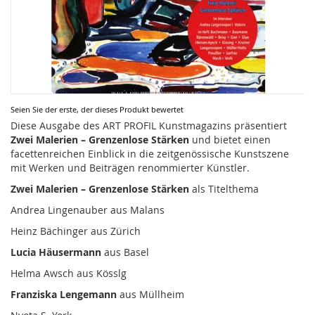
Zum
Seien Sie der erste, der dieses Produkt bewertet
Anfang
Diese Ausgabe des ART PROFIL Kunstmagazins präsentiert
der
Zwei Malerien – Grenzenlose Stärken
und bietet einen
Bildergalerie
facettenreichen Einblick in die zeitgenössische Kunstszene
springen
mit Werken und Beiträgen renommierter Künstler.
Zwei Malerien – Grenzenlose Stärken
als Titelthema
Andrea Lingenauber aus Malans
Heinz Bächinger aus Zürich
Lucia Häusermann
aus Basel
Helma Awsch aus Kösslg
Franziska Lengemann
aus Müllheim