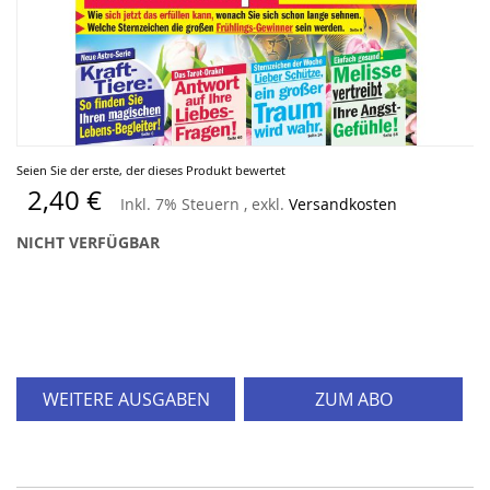
Zum
Seien Sie der erste, der dieses Produkt bewertet
Anfang
2,40 €
Inkl. 7% Steuern
,
exkl.
Versandkosten
der
Bildergalerie
NICHT VERFÜGBAR
springen
WEITERE AUSGABEN
ZUM ABO