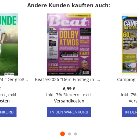
Andere Kunden kauften auch:
11 Freunde 267/2024 "Der große Traum des Rocco Reitz"
Beat 9/2026 "Dein Einstieg in immersives Mixing"
Camping 
€
6,99 €
ern
,
exkl.
Inkl. 7% Steuern
,
exkl.
Inkl. 7
osten
Versandkosten
Ver
ENKORB
IN DEN WARENKORB
IN DE