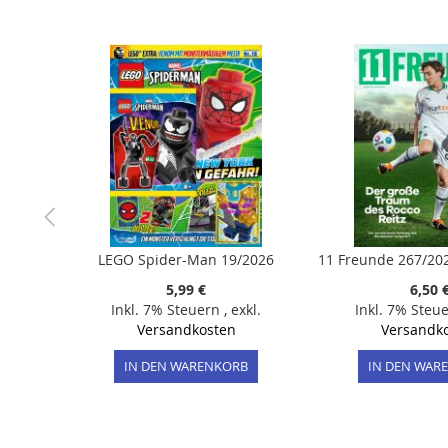
der
Bildergalerie
springen
LEGO Spider-Man 19/2026
5,99 €
6,50 
Inkl. 7% Steuern
,
exkl.
Inkl. 7% Steu
Versandkosten
Versandk
IN DEN WARENKORB
IN DEN WAR