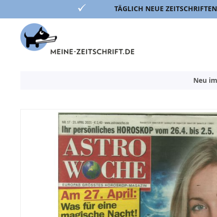
TÄGLICH NEUE ZEITSCHRIFTEN
Direkt
zum
Inhalt
Neu im
Zum
Ende
der
Bildergalerie
springen