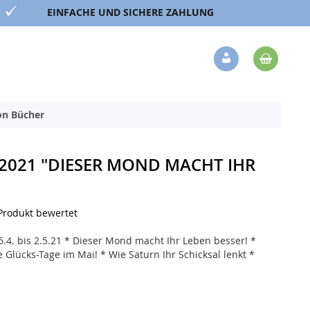
EINFACHE UND SICHERE ZAHLUNG
Mein 
Veränderung
ion Bücher
2021 "DIESER MOND MACHT IHR
 Produkt bewertet
.4. bis 2.5.21 * Dieser Mond macht Ihr Leben besser! *
e Glücks-Tage im Mai! * Wie Saturn Ihr Schicksal lenkt *