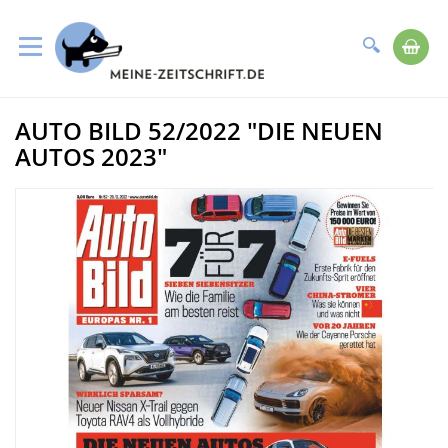
Suche
Me
Direkt
AUTO BILD 52/2022 "DIE NEUEN
zum
Zum
Inhalt
Ende
AUTOS 2023"
der
Bildergalerie
springen