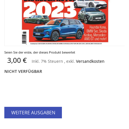
Zum
Seien Sie der erste, der dieses Produkt bewertet
Anfang
3,00 €
Inkl. 7% Steuern
,
exkl.
Versandkosten
der
Bildergalerie
NICHT VERFÜGBAR
springen
WEITERE AUSGABEN