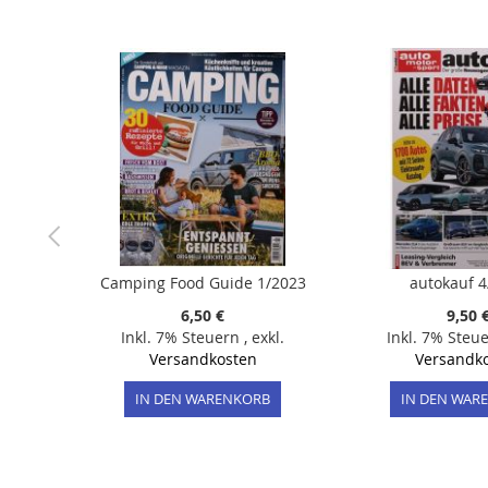
der
Bildergalerie
springen
Camping Food Guide 1/2023
autokauf 4
6,50 €
9,50 
Inkl. 7% Steuern
,
exkl.
Inkl. 7% Steu
Versandkosten
Versandk
IN DEN WARENKORB
IN DEN WAR