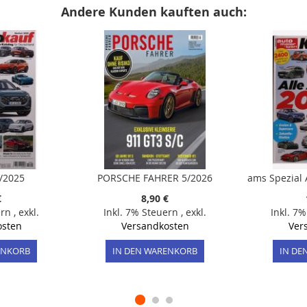
Andere Kunden kauften auch:
/2025
PORSCHE FAHRER 5/2026
ams Spezial 
€
8,90 €
ern
,
exkl.
Inkl. 7% Steuern
,
exkl.
Inkl. 7
osten
Versandkosten
Ver
ENKORB
IN DEN WARENKORB
IN DE