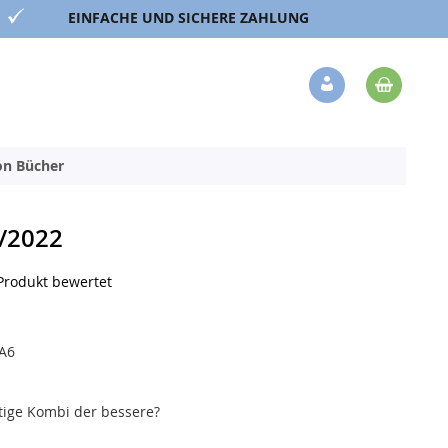
EINFACHE UND SICHERE ZAHLUNG
Mein 
Veränderung
ion Bücher
/2022
 Produkt bewertet
A6
tige Kombi der bessere?