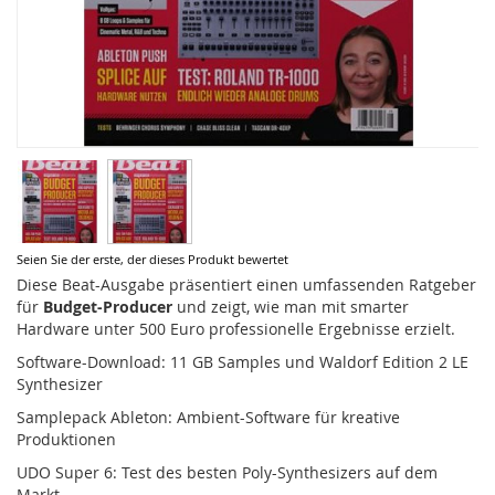
Zum
Seien Sie der erste, der dieses Produkt bewertet
Anfang
Diese Beat-Ausgabe präsentiert einen umfassenden Ratgeber
der
für
Budget-Producer
und zeigt, wie man mit smarter
Bildergalerie
Hardware unter 500 Euro professionelle Ergebnisse erzielt.
springen
Software-Download: 11 GB Samples und Waldorf Edition 2 LE
Synthesizer
Samplepack Ableton: Ambient-Software für kreative
Produktionen
UDO Super 6: Test des besten Poly-Synthesizers auf dem
Markt