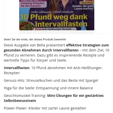
Zum
Seien Sie der erste, der dieses Produkt bewertet
Anfang
Diese Ausgabe von Bella präsentiert
effektive Strategien zum
der
gesunden Abnehmen durch Intervallfasten
– mit dem Ziel, 10
Bildergalerie
Pfund zu verlieren. Dazu gibt es inspirierende Rezepte und
springen
wertvolle Tipps für Körper und Seele.
Intervallfasten
: 10 Pfund abnehmen mit Anti-Heißhunger-
Rezepten
Genuss-Hits: Streuselkuchen und das Beste mit Spargel
Yoga für die Seele: Entspannung und innere Balance
Gesichtsmuskel-Training:
Mini-Übungen für ein gestärktes
Selbstbewusstsein
Flower-Power: Kleider mit zarter Laune gestalten