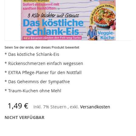
Zum
Seien Sie der erste, der dieses Produkt bewertet
Anfang
* Das köstliche Schlank-Eis
der
* Rückenschmerzen einfach wegessen
Bildergalerie
springen
* EXTRA Pflege-Planer für den Nottfall
* Das Geheimnis der Sympathie
* Traum-Kuchen ohne Mehl
1,49 €
Inkl. 7% Steuern
,
exkl.
Versandkosten
NICHT VERFÜGBAR