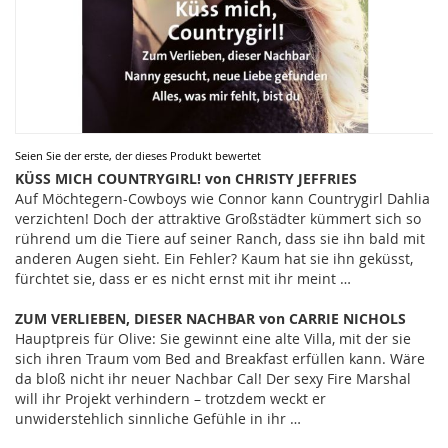
Zum
Seien Sie der erste, der dieses Produkt bewertet
Anfang
KÜSS MICH COUNTRYGIRL! von CHRISTY JEFFRIES
der
Auf Möchtegern-Cowboys wie Connor kann Countrygirl Dahlia
Bildergalerie
verzichten! Doch der attraktive Großstädter kümmert sich so
springen
rührend um die Tiere auf seiner Ranch, dass sie ihn bald mit
anderen Augen sieht. Ein Fehler? Kaum hat sie ihn geküsst,
fürchtet sie, dass er es nicht ernst mit ihr meint …
ZUM VERLIEBEN, DIESER NACHBAR von CARRIE NICHOLS
Hauptpreis für Olive: Sie gewinnt eine alte Villa, mit der sie
sich ihren Traum vom Bed and Breakfast erfüllen kann. Wäre
da bloß nicht ihr neuer Nachbar Cal! Der sexy Fire Marshal
will ihr Projekt verhindern – trotzdem weckt er
unwiderstehlich sinnliche Gefühle in ihr …