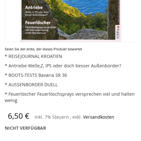
Zum
Seien Sie der erste, der dieses Produkt bewertet
Anfang
* REISEJOURNAL KROATIEN
der
* Antriebe Welle,Z, IPS oder doch besser Außenborder?
Bildergalerie
springen
* BOOTS-TESTS Bavaria SR 36
* AUSSENBORDER DUELL
* Feuerlöscher Feuerlöschsprays versprechen viel und halten
wenig
6,50 €
Inkl. 7% Steuern
,
exkl.
Versandkosten
NICHT VERFÜGBAR