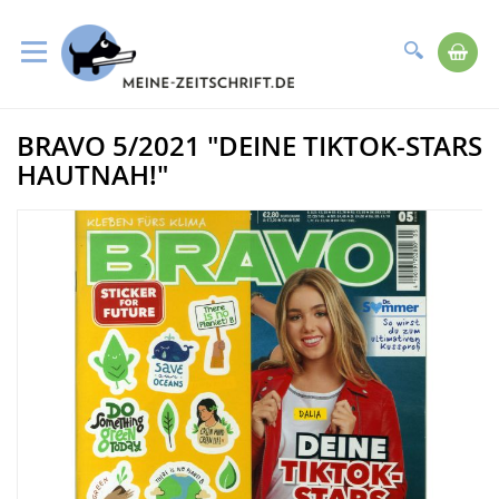
Suche
Me
Direkt
BRAVO 5/2021 "DEINE TIKTOK-STARS
zum
Zum
Inhalt
Ende
HAUTNAH!"
der
Bildergalerie
springen