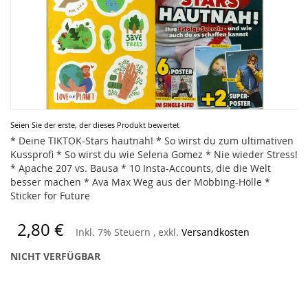
Zum
Seien Sie der erste, der dieses Produkt bewertet
Anfang
* Deine TIKTOK-Stars hautnah! * So wirst du zum ultimativen
der
Kussprofi * So wirst du wie Selena Gomez * Nie wieder Stress!
Bildergalerie
* Apache 207 vs. Bausa * 10 Insta-Accounts, die die Welt
springen
besser machen * Ava Max Weg aus der Mobbing-Hölle *
Sticker for Future
2,80 €
Inkl. 7% Steuern
,
exkl.
Versandkosten
NICHT VERFÜGBAR