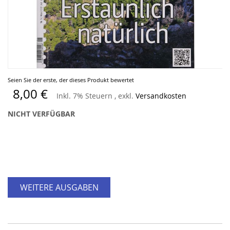
Zum
Seien Sie der erste, der dieses Produkt bewertet
Anfang
8,00 €
Inkl. 7% Steuern
,
exkl.
Versandkosten
der
Bildergalerie
NICHT VERFÜGBAR
springen
WEITERE AUSGABEN