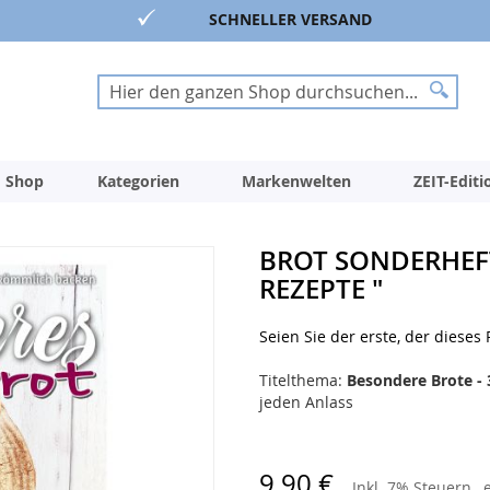
SCHNELLER VERSAND
Suche
Suche
 Shop
Kategorien
Markenwelten
ZEIT-Edit
BROT SONDERHEFT
REZEPTE "
Seien Sie der erste, der dieses
Titelthema:
Besondere Brote - 
jeden Anlass
9,90 €
Inkl. 7% Steuern
,