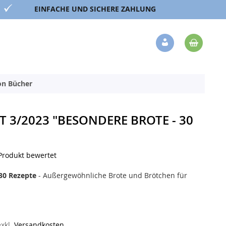
EINFACHE UND SICHERE ZAHLUNG
Mein 
Veränderung
ion Bücher
 3/2023 "BESONDERE BROTE - 30
 Produkt bewertet
30 Rezepte
- Außergewöhnliche Brote und Brötchen für
exkl.
Versandkosten