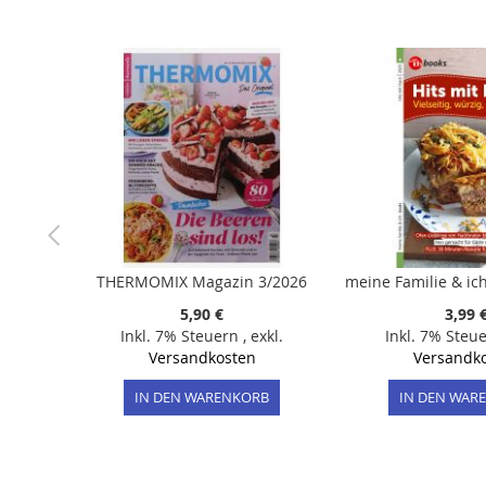
der
Bildergalerie
springen
THERMOMIX Magazin 3/2026
5,90 €
3,99 
Inkl. 7% Steuern
,
exkl.
Inkl. 7% Steu
Versandkosten
Versandk
IN DEN WARENKORB
IN DEN WAR