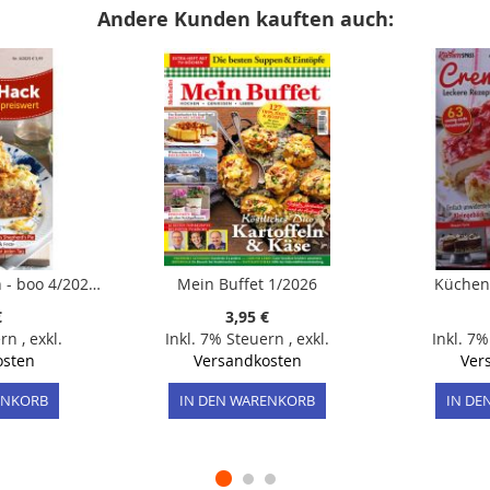
Andere Kunden kauften auch:
meine Familie & ich - boo 4/2025 "Hits mit Hack - Vielseitig, würzig, preiswert"
Mein Buffet 1/2026
Küchen
€
3,95 €
ern
,
exkl.
Inkl. 7% Steuern
,
exkl.
Inkl. 7
osten
Versandkosten
Ver
ENKORB
IN DEN WARENKORB
IN DE