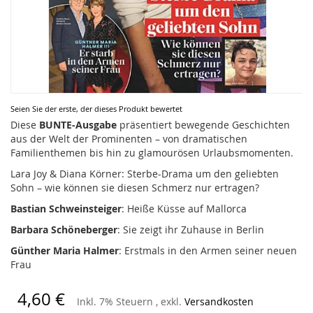
Zum
Seien Sie der erste, der dieses Produkt bewertet
Anfang
Diese
BUNTE-Ausgabe
präsentiert bewegende Geschichten
der
aus der Welt der Prominenten – von dramatischen
Bildergalerie
Familienthemen bis hin zu glamourösen Urlaubsmomenten.
springen
Lara Joy & Diana Körner: Sterbe-Drama um den geliebten
Sohn – wie können sie diesen Schmerz nur ertragen?
Bastian Schweinsteiger
: Heiße Küsse auf Mallorca
Barbara Schöneberger
: Sie zeigt ihr Zuhause in Berlin
Günther Maria Halmer
: Erstmals in den Armen seiner neuen
Frau
4,60 €
Inkl. 7% Steuern
,
exkl.
Versandkosten