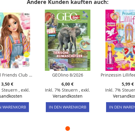
Andere Kunden kauften auch:
TOPModel Friends Club 5/2026 "Mai-Ausgabe mit buntem Regenbogen-Spiel und Rezept-Ideen zum Muttertag"
GEOlino 8/2026
3,50 €
6,00 €
5,99 €
% Steuern
,
exkl.
Inkl. 7% Steuern
,
exkl.
Inkl. 7% Steue
sandkosten
Versandkosten
Versandko
EN WARENKORB
IN DEN WARENKORB
IN DEN WARE