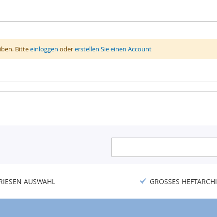
ben. Bitte
einloggen
oder
erstellen Sie einen Account
Anmeldung
zum
Newsletter:
RIESEN AUSWAHL
GROSSES HEFTARCHI