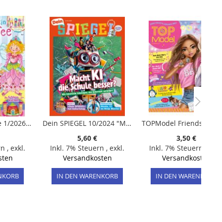
Prinzessin Lillifee 1/2026 "Extra: Flügel"
Dein SPIEGEL 10/2024 "Macht KI die Schule besser?"
5,60 €
3,50 €
rn
,
exkl.
Inkl. 7% Steuern
,
exkl.
Inkl. 7% Steuern
,
exkl
sten
Versandkosten
Versandkosten
NKORB
IN DEN WARENKORB
IN DEN WARENKORB