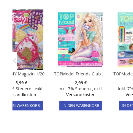
Bildergalerie
springen
Lissy PONY Magazin 1/2024 "Extra: 1 von 21 Pegasus Ponys und Notizblock"
TOPModel Friends Club 6/2023 "135 fantastische Sticker"
5,99 €
2,99 €
Inkl. 7% Steuern
,
exkl.
Inkl. 7% Steuern
,
exkl.
Inkl. 7
Versandkosten
Versandkosten
Ver
IN DEN WARENKORB
IN DEN WARENKORB
IN D