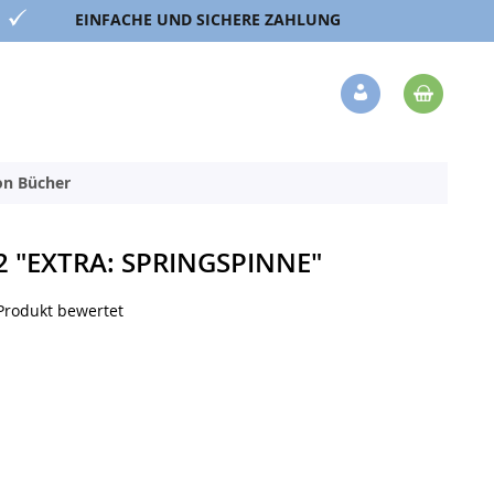
EINFACHE UND SICHERE ZAHLUNG
Mein 
Veränderung
ion Bücher
2 "EXTRA: SPRINGSPINNE"
 Produkt bewertet