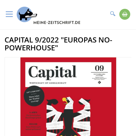
Suche
Me
Direkt
CAPITAL 9/2022 "EUROPAS NO-
zum
Zum
Inhalt
Ende
POWERHOUSE"
der
Bildergalerie
springen