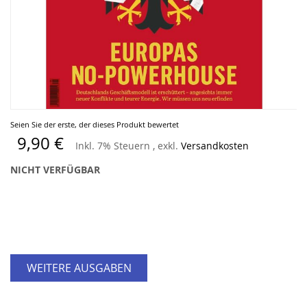
Zum
Seien Sie der erste, der dieses Produkt bewertet
Anfang
9,90 €
Inkl. 7% Steuern
,
exkl.
Versandkosten
der
Bildergalerie
NICHT VERFÜGBAR
springen
WEITERE AUSGABEN