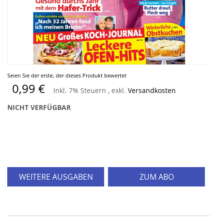
Zum
Seien Sie der erste, der dieses Produkt bewertet
Anfang
0,99 €
Inkl. 7% Steuern
,
exkl.
Versandkosten
der
Bildergalerie
NICHT VERFÜGBAR
springen
WEITERE AUSGABEN
ZUM ABO