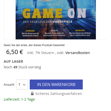
Zum
Seien Sie der erste, der dieses Produkt bewertet
Anfang
6,50 €
Inkl. 7% Steuern
,
exkl.
Versandkosten
der
Bildergalerie
AUF LAGER
springen
Noch
49
Stück vorrätig
IN DEN WARENKORB
Anzahl
Sicheres Zahlungsverfahren
Lieferzeit: 1-2 Tage