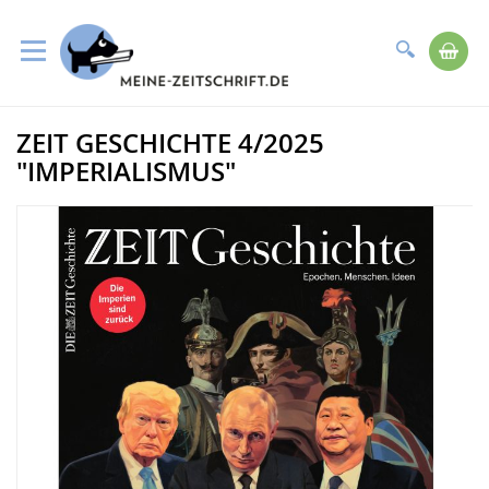
Suche
Me
Direkt
ZEIT GESCHICHTE 4/2025
zum
Zum
Inhalt
Ende
"IMPERIALISMUS"
der
Bildergalerie
springen