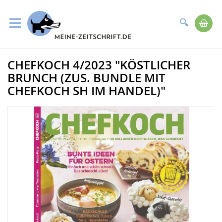
Suche
Me
Direkt
CHEFKOCH 4/2023 "KÖSTLICHER
zum
Zum
Inhalt
Ende
BRUNCH (ZUS. BUNDLE MIT
der
CHEFKOCH SH IM HANDEL)"
Bildergalerie
springen