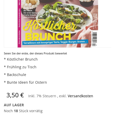
Zum
Seien Sie der erste, der dieses Produkt bewertet
Anfang
* Köstlicher Brunch
der
* Frühling zu Tisch
Bildergalerie
springen
* Backschule
* Bunte Ideen für Ostern
3,50 €
Inkl. 7% Steuern
,
exkl.
Versandkosten
AUF LAGER
Noch
18
Stück vorrätig