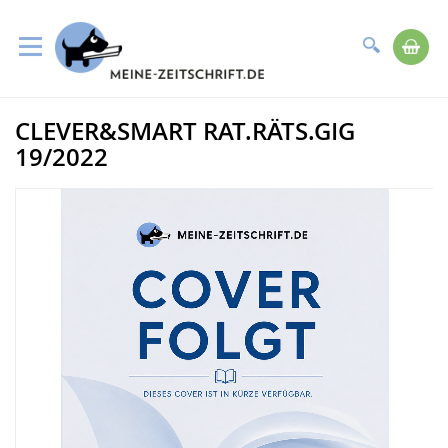
Suche
Me
Direkt
CLEVER&SMART RAT.RÄTS.GIG
zum
Zum
Inhalt
Ende
19/2022
der
Bildergalerie
springen