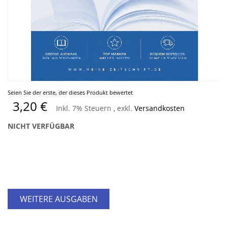
Zum
Seien Sie der erste, der dieses Produkt bewertet
Anfang
3,20 €
Inkl. 7% Steuern
,
exkl.
Versandkosten
der
Bildergalerie
NICHT VERFÜGBAR
springen
WEITERE AUSGABEN