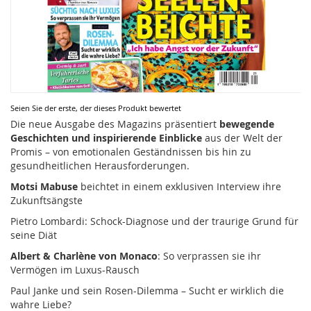
Zum
Seien Sie der erste, der dieses Produkt bewertet
Anfang
Die neue Ausgabe des Magazins präsentiert
bewegende
der
Geschichten und inspirierende Einblicke
aus der Welt der
Bildergalerie
Promis – von emotionalen Geständnissen bis hin zu
springen
gesundheitlichen Herausforderungen.
Motsi Mabuse
beichtet in einem exklusiven Interview ihre
Zukunftsängste
Pietro Lombardi: Schock-Diagnose und der traurige Grund für
seine Diät
Albert & Charlène von Monaco
: So verprassen sie ihr
Vermögen im Luxus-Rausch
Paul Janke und sein Rosen-Dilemma – Sucht er wirklich die
wahre Liebe?