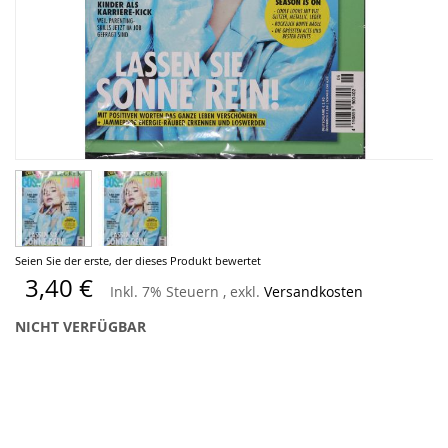
Zum
Seien Sie der erste, der dieses Produkt bewertet
Anfang
3,40 €
Inkl. 7% Steuern
,
exkl.
Versandkosten
der
Bildergalerie
NICHT VERFÜGBAR
springen