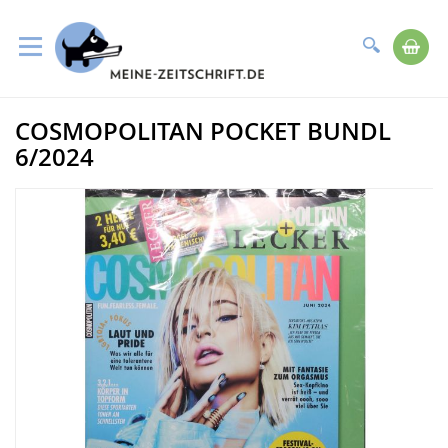
Suche
Me
Direkt
COSMOPOLITAN POCKET BUNDL
zum
Zum
Inhalt
Ende
6/2024
der
Bildergalerie
springen