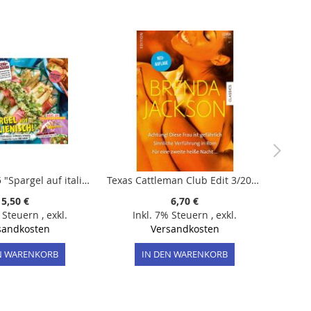
Lecker 4/2025 "Spargel auf italienisch!"
Texas Cattleman Club Edit 3/2025 "Achtung! Diese Frau ist gefährlich. Sinnliche Verführung in Rom. Für eine zweite heiße Nacht ..."
5,50 €
6,70 €
% Steuern
,
exkl.
Inkl. 7% Steuern
,
exkl.
sandkosten
Versandkosten
N WARENKORB
IN DEN WARENKORB