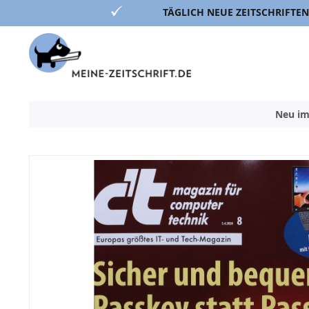
TÄGLICH NEUE ZEITSCHRIFTEN
Direkt
zum
Inhalt
Neu im
Zum
Ende
der
Bildergalerie
springen