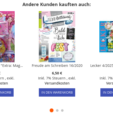
Andere Kunden kauften auch:
Mia and me 8/2025 "Extra: Magischer Tresor mit 2 Schlüsselketten"
Freude am Schreiben 16/2020
€
6,50 €
ern
,
exkl.
Inkl. 7% Steuern
,
exkl.
Inkl. 7
osten
Versandkosten
Ver
ENKORB
IN DEN WARENKORB
IN DE