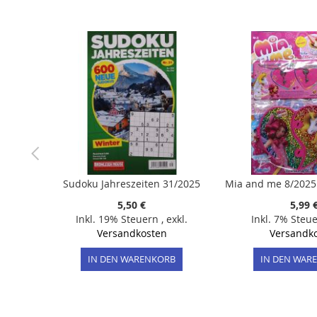
der
Bildergalerie
springen
Sudoku Jahreszeiten 31/2025
5,50 €
5,99 
Inkl. 19% Steuern
,
exkl.
Inkl. 7% Steu
Versandkosten
Versandk
IN DEN WARENKORB
IN DEN WAR