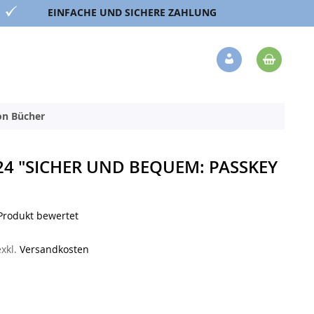
EINFACHE UND SICHERE ZAHLUNG
Mein 
Veränderung
ion Bücher
24 "SICHER UND BEQUEM: PASSKEY
 Produkt bewertet
exkl.
Versandkosten