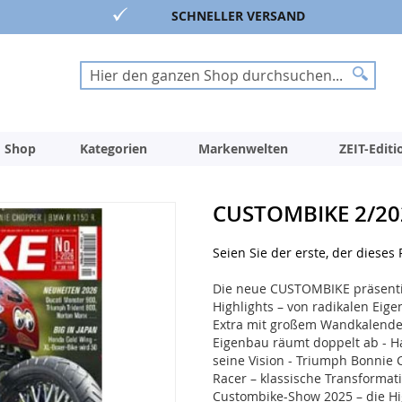
SCHNELLER VERSAND
Suche
Suche
 Shop
Kategorien
Markenwelten
ZEIT-Edit
CUSTOMBIKE 2/20
Seien Sie der erste, der dieses
Die neue CUSTOMBIKE präsenti
Highlights – von radikalen Eige
Extra mit großem Wandkalender 
Eigenbau räumt doppelt ab - H
seine Vision - Triumph Bonnie
Racer – klassische Transformati
Custombike-Show 2025 – die Hig