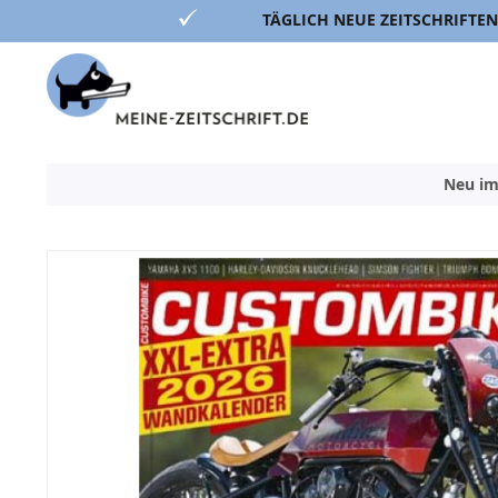
TÄGLICH NEUE ZEITSCHRIFTEN
Direkt
zum
Inhalt
Neu im
Zum
Ende
der
Bildergalerie
springen