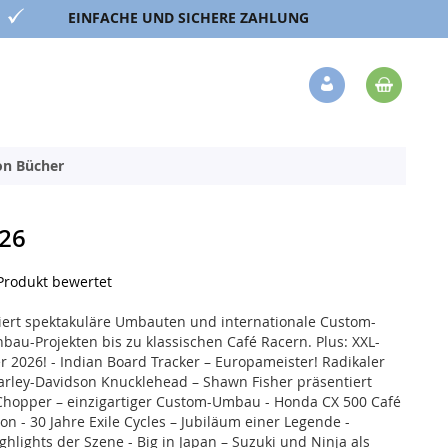
EINFACHE UND SICHERE ZAHLUNG
Mein 
Veränderung
ion Bücher
26
 Produkt bewertet
ert spektakuläre Umbauten und internationale Custom-
nbau-Projekten bis zu klassischen Café Racern. Plus: XXL-
2026! - Indian Board Tracker – Europameister! Radikaler
arley-Davidson Knucklehead – Shawn Fisher präsentiert
 Chopper – einzigartiger Custom-Umbau - Honda CX 500 Café
on - 30 Jahre Exile Cycles – Jubiläum einer Legende -
hlights der Szene - Big in Japan – Suzuki und Ninja als