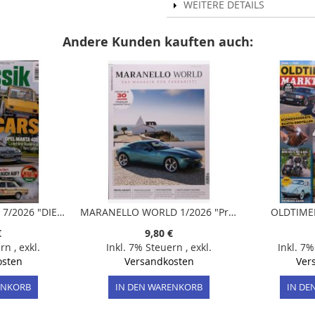
WEITERE DETAILS
Andere Kunden kauften auch:
AUTO BILD KLASSIK 7/2026 "DIE UNBEKANNTEN MICROCARS"
MARANELLO WORLD 1/2026 "Prova: Amalfi - Erste Eindrücke vom Nachfolger des erfolgreichen Roma"
OLDTIME
€
9,80 €
ern
,
exkl.
Inkl. 7% Steuern
,
exkl.
Inkl. 7
osten
Versandkosten
Ver
ENKORB
IN DEN WARENKORB
IN DE