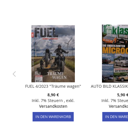
der
Bildergalerie
springen
FUEL 4/2023 "Träume wagen"
8,90 €
5,90 
Inkl. 7% Steuern
,
exkl.
Inkl. 7% Steu
Versandkosten
Versandk
IN DEN WARENKORB
IN DEN WAR