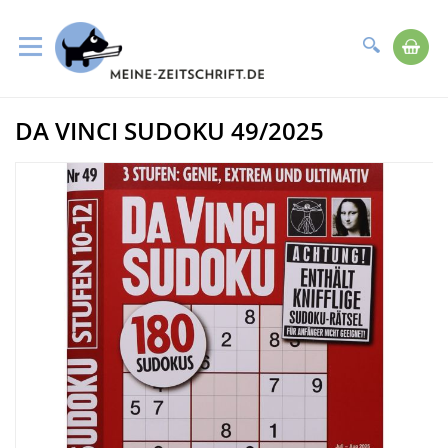
Suche
Me
Direkt
DA VINCI SUDOKU 49/2025
zum
Zum
Inhalt
Ende
der
Bildergalerie
springen