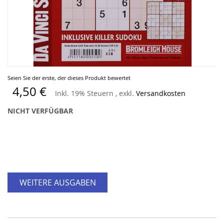
Zum
Seien Sie der erste, der dieses Produkt bewertet
Anfang
4,50 €
Inkl. 19% Steuern
,
exkl.
Versandkosten
der
Bildergalerie
NICHT VERFÜGBAR
springen
WEITERE AUSGABEN