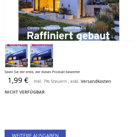
Zum
Seien Sie der erste, der dieses Produkt bewertet
Anfang
1,99 €
Inkl. 7% Steuern
,
exkl.
Versandkosten
der
Bildergalerie
NICHT VERFÜGBAR
springen
WEITERE AUSGABEN