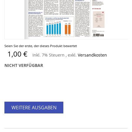
Zum
Seien Sie der erste, der dieses Produkt bewertet
Anfang
1,00 €
Inkl. 7% Steuern
,
exkl.
Versandkosten
der
Bildergalerie
NICHT VERFÜGBAR
springen
WEITERE AUSGABEN